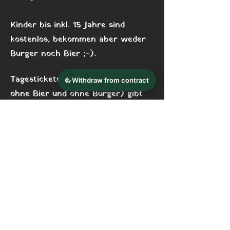
Kinder bis inkl. 15 Jahre sind
kostenlos, bekommen aber weder
Burger noch Bier ;-).
Tagestickets (ohne Übernachtung,
ohne Bier und ohne Burger) gibt
es vor Ort für 20€ pro Person ab
16 Jahren. Das macht zwar
weniger Spaß, aber wer „nur mal
schauen“ mag, kann so natürlich
gerne auch spontan vorbei
kommen.
Wichtig zu wissen: