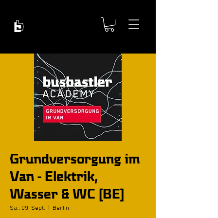
Grundversorgung im
Van - Elektrik,
Wasser & WC [BE]
Sa., 09. Sept.
  |  
Berlin