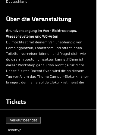
Deutschland
Über die Veranstaltung
Grundversorgung im Van - Elektrosetups,
Wassersysteme und WC-Arten
Du möchtest mit deinem Van unabhängig von
Campingplätzen, Landstrom und öffentlichen
Toiletten verreisen können und fragst dich, wie
du das am besten umsetzen kannst? Dann ist
dieser Workshop genau das Richtige für dich!
Unser Elektro Dozent Sven wird dir an diesem
Tag vor Allem das Thema Camper-Elektrik näher
bringen, denn eine solide Elektrik ist meist die
Grundlage für die übrige Versorgung im Van. Was
gilt es bei Kabelquerschnitten zu beachten,
welche Batterietypen gibt es und wie kann ich
Tickets
unterwegs Strom generieren? Was darf ich
überhaupt als nicht-Elektriker selbst in meinem
Fahrzeug verkabeln und wo muss ich aufpassen?
Verkauf beendet
Das und mehr lernst du in diesem
Tagesworkshop.
Tickettyp
Außerdem gibt es wichtiges und tolles Extra-