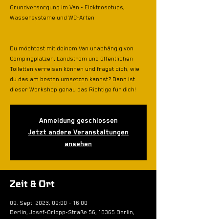
Grundversorgung im Van - Elektrosetups,
Wassersysteme und WC-Arten
Du möchtest mit deinem Van unabhängig von
Campingplätzen, Landstrom und öffentlichen
Toiletten verreisen können und fragst dich, wie
du das am besten umsetzen kannst? Dann ist
dieser Workshop genau das Richtige für dich!
Anmeldung geschlossen
Jetzt andere Veranstaltungen
ansehen
Zeit & Ort
09. Sept. 2023, 09:00 – 16:00
Berlin, Josef-Orlopp-Straße 56, 10365 Berlin,