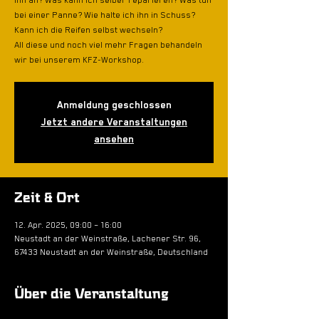
ihn an? Was kann ich selber reparieren? Was tun
bei einer Panne? Wie halte ich ihn in Schuss?
Kann ich die Reifen selbst wechseln?
All diese und noch viel mehr Fragen behandeln
wir bei unserem KFZ-Workshop.
Anmeldung geschlossen
Jetzt andere Veranstaltungen
ansehen
Zeit & Ort
12. Apr. 2025, 09:00 – 16:00
Neustadt an der Weinstraße, Lachener Str. 96,
67433 Neustadt an der Weinstraße, Deutschland
Über die Veranstaltung