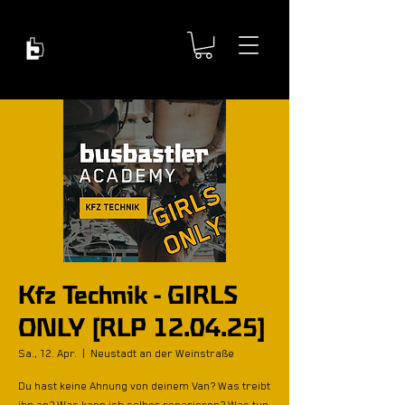
Kfz Technik - GIRLS
ONLY [RLP 12.04.25]
Sa., 12. Apr.
  |  
Neustadt an der Weinstraße
Du hast keine Ahnung von deinem Van? Was treibt