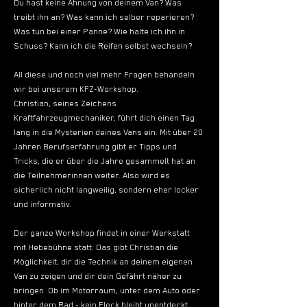
Du hast keine Ahnung von deinem Van? Was 
treibt ihn an? Was kann ich selber reparieren? 
Was tun bei einer Panne? Wie halte ich ihn in 
Schuss? Kann ich die Reifen selbst wechseln?
All diese und noch viel mehr Fragen behandeln 
wir bei unserem KFZ-Workshop.
Christian, seines Zeichens 
Kraftfahrzeugmechaniker, führt dich einen Tag 
lang in die Mysterien deines Vans ein. Mit über 20 
Jahren Berufserfahrung gibt er Tipps und 
Tricks, die er über die Jahre gesammelt hat an 
die Teilnehmerinnen weiter. Also wird es 
sicherlich nicht langweilig, sondern eher locker 
und informativ.
Der ganze Workshop findet in einer Werkstatt 
mit Hebebühne statt. Das gibt Christian die 
Möglichkeit, dir die Technik an deinem eigenen 
Van zu zeigen und dir dein Gefährt näher zu 
bringen. Ob im Motorraum, unter dem Auto oder 
hinter dem Rad - kein Fleck bleibt unentdeckt. 