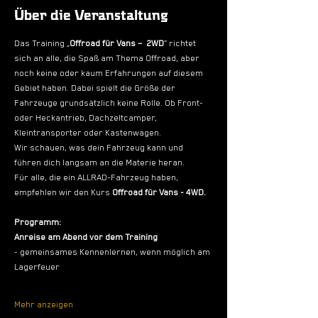
Über die Veranstaltung
Das Training „
Offroad für Vans –  2WD
“ richtet 
sich an alle, die Spaß am Thema Offroad, aber 
noch keine oder kaum Erfahrungen auf diesem 
Gebiet haben. Dabei spielt die Größe der 
Fahrzeuge grundsätzlich keine Rolle. Ob Front- 
oder Heckantrieb, Dachzeltcamper, 
Kleintransporter oder Kastenwagen.
Wir schauen, was dein Fahrzeug kann und 
führen dich langsam an die Materie heran.
Für alle, die ein ALLRAD-Fahrzeug haben, 
empfehlen wir den Kurs
 Offroad für Vans - 4WD.
Programm:
Anreise am Abend vor dem Training
- gemeinsames Kennenlernen, wenn möglich am 
Lagerfeuer
Mehr anzeigen