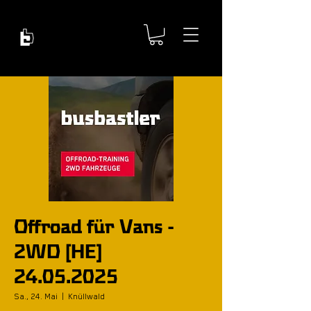
Offroad für Vans -
2WD [HE]
24.05.2025
Sa., 24. Mai
  |  
Knüllwald