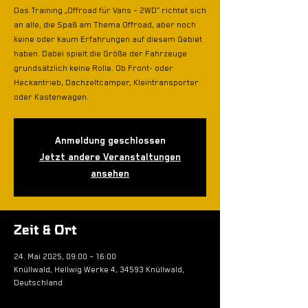
Das Training „Offroad für Vans – 2WD“ richtet sich
an alle, die Spaß am Thema Offroad, aber noch
keine oder kaum Erfahrungen auf diesem Gebiet
haben. Dabei spielt die Größe der Fahrzeuge
grundsätzlich keine Rolle. Ob Front- oder
Heckantrieb, Dachzeltcamper, Kleintransporter
oder Kastenwagen.
Anmeldung geschlossen
Jetzt andere Veranstaltungen
ansehen
Zeit & Ort
24. Mai 2025, 09:00 – 16:00
Knüllwald, Hellwig Werke 4, 34593 Knüllwald,
Deutschland