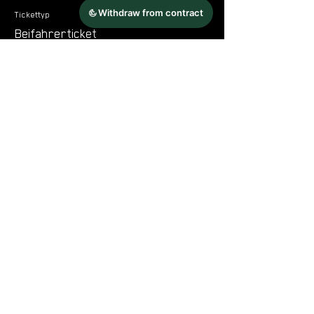
Tickettyp
Beifahrerticket
Mehr Infos
Preis
150,00 €
Ust. inbegriffen
Diese Veranstaltung teilen