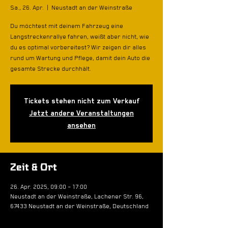
Sa., 26. Apr.
  |  
Neustadt an der Weinstraße
Du möchtest mit deinem Fahrzeug eine
Langstreckenrallye fahren, weißt aber nicht, wie
du es optimal vorbereitest? Wir zeigen dir alles
rund um Wartung und Pflege, damit dein Auto die
gesamte Strecke durchhält.
Tickets stehen nicht zum Verkauf
Jetzt andere Veranstaltungen
ansehen
Zeit & Ort
26. Apr. 2025, 09:00 – 17:00
Neustadt an der Weinstraße, Lachener Str. 96,
67433 Neustadt an der Weinstraße, Deutschland