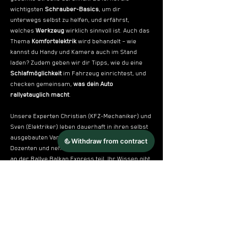
wichtigsten 
Schrauber-Basics
, um dir 
unterwegs selbst zu helfen, und erfährst, 
welches 
Werkzeug
 wirklich sinnvoll ist. Auch das 
Thema 
Komfortelektrik
 wird behandelt – wie 
kannst du Handy und Kamera auch im Stand 
laden? Zudem geben wir dir Tipps, wie du eine 
Schlafmöglichkeit
 im Fahrzeug einrichtest, und 
checken gemeinsam, 
was dein Auto 
rallyetauglich macht
. 
Unsere Experten Christian (KFZ-Mechaniker) und 
Sven (Elektriker) leben dauerhaft in ihren selbst 
ausgebauten Vans, sind erfahrene Busbastler-
Dozenten und nehmen mit ihren eigenen PKWs 
an der Rallye Balkan Express teil. Ihr Wissen gibt 
es exklusiv nur für den…
Mehr anzeigen