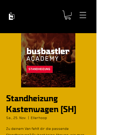
Standheizung
Kastenwagen [SH]
Sa., 25. Nov.
  |  
Ellerhoop
Zu deinem Van fehlt dir die passende