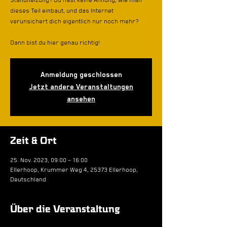
Standheizung? Du hast keine Ahnung, wie man
dieses Teil einbaut, und das Internet
verunsichert dich eigentlich nur noch mehr?
Dann bist du hier genau richtig!
Anmeldung geschlossen
Jetzt andere Veranstaltungen
ansehen
Zeit & Ort
25. Nov. 2023, 09:00 – 16:00
Ellerhoop, Krummer Weg 4, 25373 Ellerhoop,
Deutschland
Über die Veranstaltung