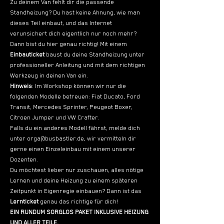
Zu deinem Van fehlt dir die passende 
Standheizung? Du hast keine Ahnung, wie man 
dieses Teil einbaut, und das Internet 
verunsichert dich eigentlich nur noch mehr?
Dann bist du hier genau richtig! Mit einem 
Einbauticket 
baust du deine Standheizung unter 
professioneller Anleitung und mit dem richtigen 
Werkzeug in deinen Van ein.
Hinweis
: Im Workshop können wir nur die 
folgenden Modelle betreuen: Fiat Ducato, Ford 
Transit, Mercedes Sprinter, Peugeot Boxer, 
Citroen Jumper und VW Crafter.
Falls du ein anderes Modell fährst, melde dich 
unter orga@busbastler.de, wir vermitteln dir 
gerne einen Einzeleinbau mit einem unserer 
Dozenten.
Du möchtest lieber nur zuschauen, alles nötige 
Lernen und deine Heizung zu einem späteren 
Zeitpunkt in Eigenregie einbauen? Dann ist das 
Lernticket
 genau das richtige für dich!
EIN RUNDUM SORGLOS PAKET INKLUSIVE HEIZUNG 
UND ALLER TEILE.