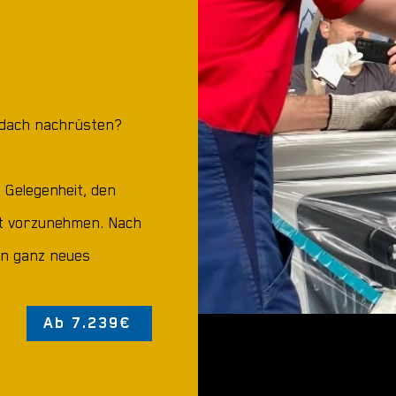
ldach nachrüsten?
e Gelegenheit, den
st vorzunehmen. Nach
in ganz neues
Ab 7.239€